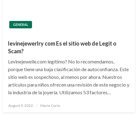
GENERAL
levinejewerlry com Es el sitio web de Legit o
Scam?
Levinejewelle.com legítimo? No lo recomendamos,
porque tiene una baja clasificación de autoconfianza. Este
sitio web es sospechoso, al menos por ahora. Nuestros
artículos para niños ofrecen una revisión de este negocio y
la industria de la joyería. Utilizamos 53 factores…
Posted
August 9, 2022
Marie Curie
on