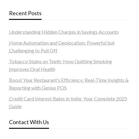
Recent Posts
Understanding Hidden Charges in Savings Accounts
Home Automation and Geolocation: Powerful but
Challenging to Pull Off
Tobacco Stains on Teeth: How Quitting Smoking
Improves Oral Health
Boost Your Restaurant’s Efficiency: Real-Time Insights &
Reporting with Genius POS
Credit Card Interest Rates in India: Your Complete 2025
Guide
Contact With Us