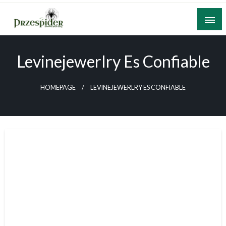
Skip
to
content
A General News Blog
PrzeSpider
Levinejewerlry Es Confiable
HOMEPAGE
LEVINEJEWERLRY ES CONFIABLE